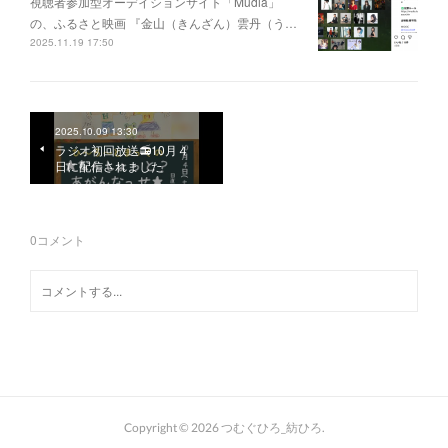
視聴者参加型オーデイションサイト「Mudia」
の、ふるさと映画 『金山（きんざん）雲丹（う…
2025.11.19 17:50
2025.10.09 13:30
ラジオ初回放送📻10月４
日に配信されました
0
コメント
Copyright ©
2026
つむぐひろ_紡ひろ
.