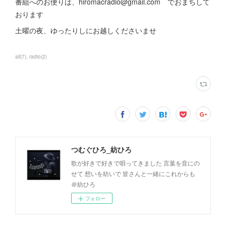
番組へのお便りは、hiromacradio@gmail.com でおまちして
おります
土曜の夜、ゆったりしにお越しくださいませ
all
(
7
)
radio
(
2
)
つむぐひろ_紡ひろ
歌が好きで好きで唄ってきました 言葉を音にの
せて 想いを紡いで 皆さんと一緒にこれからも
＠紡ひろ
フォロー